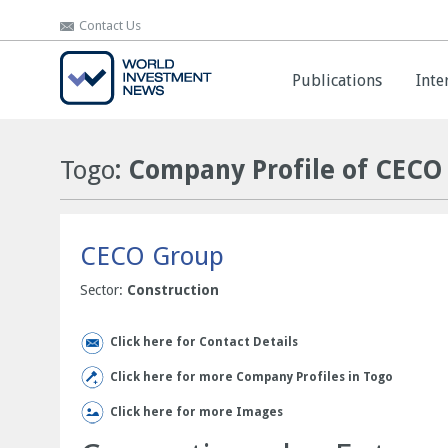
Contact Us
Contact Us
Publications
Publications
Inte
Inte
Togo
: Company Profile of CECO
CECO Group
Sector:
Construction
Click here for Contact Details
Click here for more Company Profiles in Togo
Click here for more Images