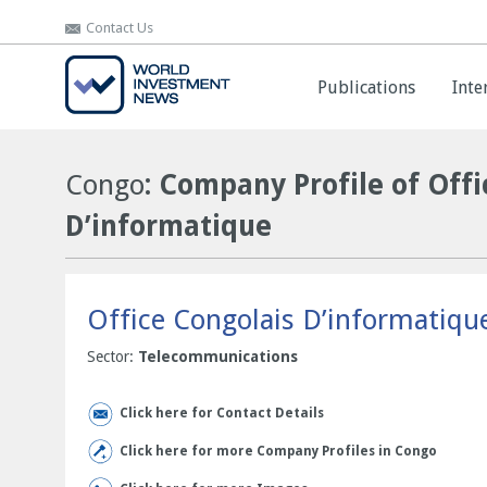
Contact Us
Contact Us
Publications
Publications
Inte
Inte
Congo
: Company Profile of Off
D’informatique
Office Congolais D’informatiqu
Sector:
Telecommunications
Click here for Contact Details
Click here for more Company Profiles in Congo