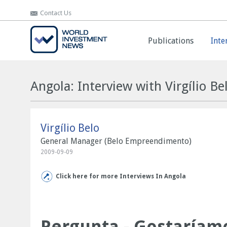
Contact Us
Contact Us
Publications
Publications
Inte
Inte
Angola: Interview with Virgílio Be
Virgílio Belo
General Manager (Belo Empreendimento)
2009-09-09
Click here for more Interviews In Angola
Pergunta - Gostaríamo