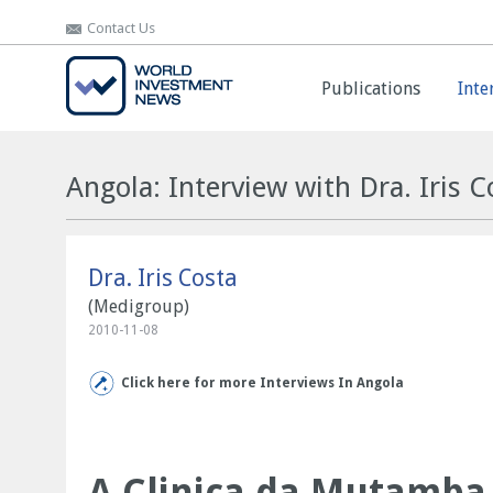
Contact Us
Contact Us
Publications
Publications
Inte
Inte
Angola: Interview with Dra. Iris C
Dra. Iris Costa
(Medigroup)
2010-11-08
Click here for more Interviews In Angola
A Clinica da Mutamba 