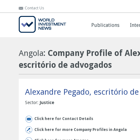
Contact Us
Contact Us
Publications
Publications
Inte
Inte
Angola
: Company Profile of Al
escritório de advogados
Alexandre Pegado, escritório d
Sector:
Justice
Click here for Contact Details
Click here for more Company Profiles in Angola