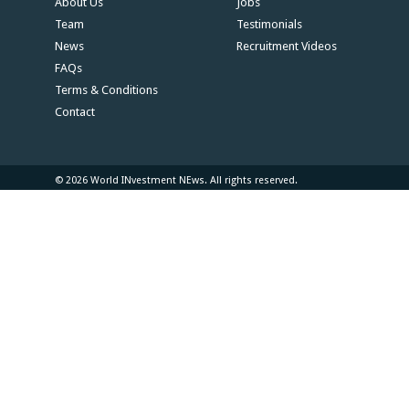
About Us
Jobs
Team
Testimonials
News
Recruitment Videos
FAQs
Terms & Conditions
Contact
© 2026 World INvestment NEws. All rights reserved.